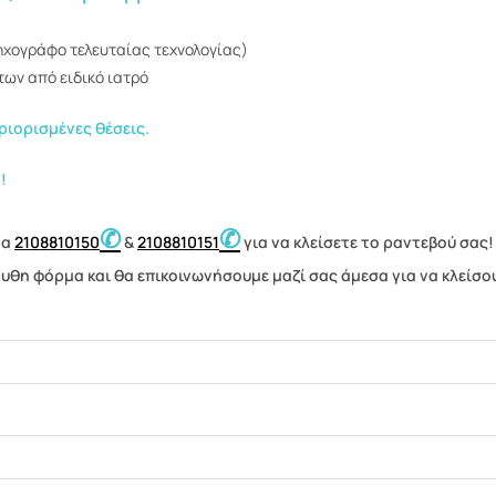
χογράφο τελευταίας τεχνολογίας)
ων από ειδικό ιατρό
ριορισμένες θέσεις.
!
✆
✆
να
2108810150
&
2108810151
για να κλείσετε το ραντεβού σας!
θη φόρμα και θα επικοινωνήσουμε μαζί σας άμεσα για να κλείσο