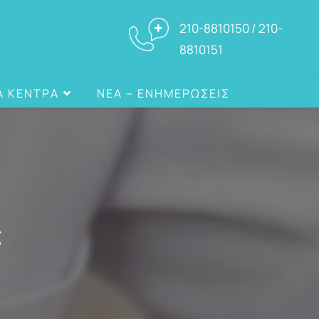
210-8810150 / 210-
8810151
Α ΚΕΝΤΡΑ
ΝΕΑ – ΕΝΗΜΕΡΩΣΕΙΣ
ς