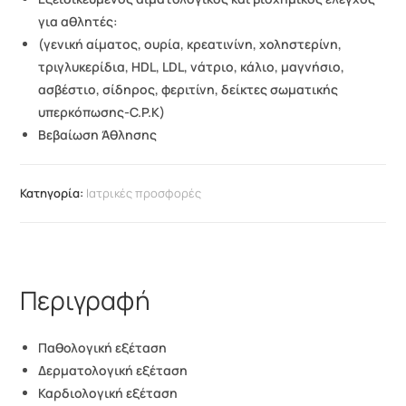
για αθλητές:
(γενική αίματος, ουρία, κρεατινίνη, χοληστερίνη,
τριγλυκερίδια,
HDL
,
LDL
, νάτριο, κάλιο, μαγνήσιο,
ασβέστιο, σίδηρος, φεριτίνη, δείκτες σωματικής
υπερκόπωσης-
C
.
P
.
K
)
B
εβαίωση Άθλησης
Κατηγορία:
Ιατρικές προσφορές
Περιγραφή
Παθολογική εξέταση
Δερματολογική εξέταση
Καρδιολογική εξέταση