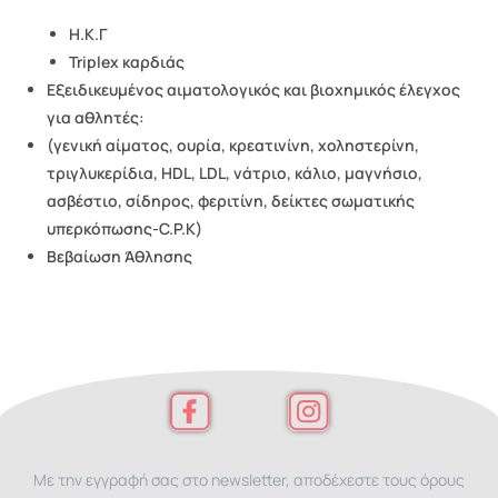
Η.Κ.Γ
Triplex
καρδιάς
Εξειδικευμένος αιματολογικός και βιοχημικός έλεγχος
για αθλητές:
(γενική αίματος, ουρία, κρεατινίνη, χοληστερίνη,
τριγλυκερίδια,
HDL
,
LDL
, νάτριο, κάλιο, μαγνήσιο,
ασβέστιο, σίδηρος, φεριτίνη, δείκτες σωματικής
υπερκόπωσης-
C
.
P
.
K
)
B
εβαίωση Άθλησης
Με την εγγραφή σας στο newsletter, αποδέχεστε τους όρους