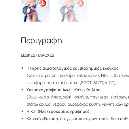
Περιγραφή
ΕΙΔΙΚΕΣ ΠΑΡΟΧΕΣ
Πλήρης αιματολογικός και βιοχημικός έλεγχος:
(γενική αίματος, σάκχαρο, χοληστερίνη, HDL, LDL,τριγλυ
φώσφορο, ηπατικοί δείκτες (SGOT, SGPT, γ-GT).
Υπερηχογράφημα Άνω
–
Κάτω Κοιλίας:
( Άνω κοιλία: ήπαρ, χολή, σπλήνα, πάγκρεας, εντέρων, 
(Κάτω κοιλία: νεφροί, ουροδόχος κύστη, γεννητικών ο
Η.Κ.Γ (Ηλεκτροκαρδιογράφημα).
Κλινική εξέταση
, διάγνωση και αγωγή από ειδικό παθ